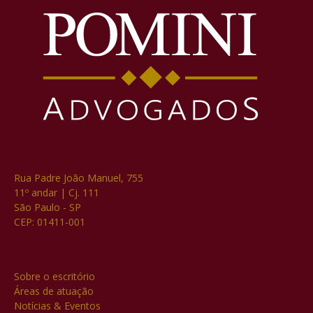
Rua Padre João Manuel, 755
11º andar | Cj. 111
São Paulo - SP
CEP: 01411-001
Sobre o escritório
Áreas de atuação
Notícias & Eventos